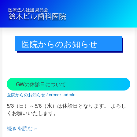
医院からのお知らせ
GW
GWの休診日について
の
医院からのお知らせ
/
crecer_admin
休
診
5/3（日）～5/6（水）は休診日となります。 よろし
日
くお願いいたします。
に
つ
続きを読む »
い