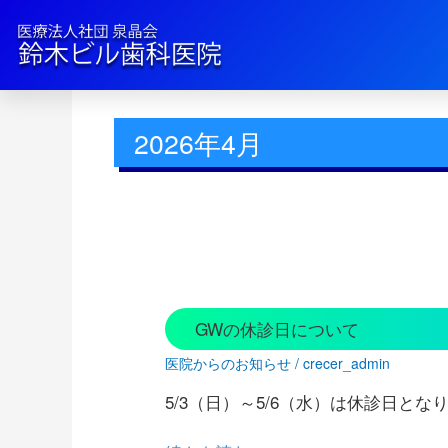
2026年4月
GW
GWの休診日について
の
医院からのお知らせ
/
crecer_admin
休
診
5/3（日）～5/6（水）は休診日と
日
に